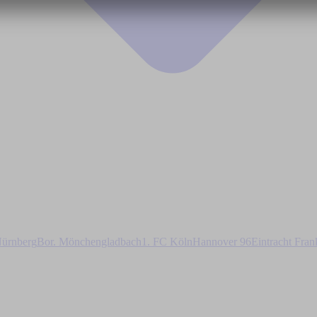
ürnberg
Bor. Mönchengladbach
1. FC Köln
Hannover 96
Eintracht Fran