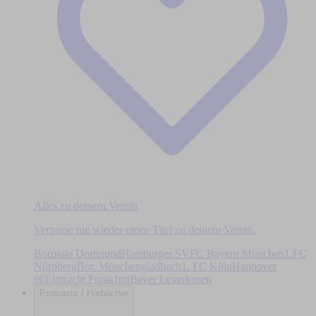
Alles zu deinem Verein
Verpasse nie wieder einen Titel zu deinem Verein.
Borussia Dortmund
Hamburger SV
FC Bayern München
1.FC
Nürnberg
Bor. Mönchengladbach
1. FC Köln
Hannover
96
Eintracht Frankfurt
Bayer Leverkusen
Podcasts / Hörbücher