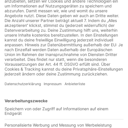
00:39:33
Der 1. FC Magdeburg steht kurz vor dem Start in die
Saisonvorbereitung. Im Podcast sprechen die FCM-Experten
über die bisherigen Zugänge, Verlängerungen und noch
offene Baustellen im Kader des Zweitligisten.Die vergangene
Spielzeit ist erst ein paar Wochen alt, die Erleichterung über
den Klassenerhalt des 1. FC Magdeburg in der 2. Bundesliga
bei den Fans noch groß. Und schon steht die neue Saison
kurz bevor. Eine Woche vor dem Trainingsauftakt besprechen
die FCM-Experten Guido Hensch und Daniel George alle
aktuellen Themen rund um den Klub.Folge 1 von "Neues
vom Krügel-Platz" der Saison 2026/2027 in drei
Schlagzeilen:1.) Wie die Zugänge dem FCM helfen sollen –
ab Minute 03:10Bislang stehen vier neue Männer im Kader
des 1. FC Magdeburg: Anselmo Garcia Mac Nulty, Kevin
Manthey, Tony Reitz und Torben Müsel verstärken den
Zweitligisten in der Spielzeit 2026/2027. Außerdem kehrt der
ausgeliehene Pierre Nadjombe an die Elbe zurück. Im Podcast
sprechen Hensch und George über die Spielerprofile der
Zugänge und analysieren außerdem, auf welchen Positionen
noch Handlungsbedarf besteht.2.) Verlängerung mit FCM-