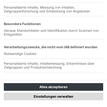
Profi als starkes Zeichen – ab Minute 11:00 Zwei Akteure, die
eigentlich bereits verabschiedet wurden, haben nun doch
ihren Vertrag beim 1. FC Magdeburg verlängert: Herbert
Bockhorn und Falko Michel gehören auch künftig zum
Aufgebot des Trainer-Duos Petrik Sander und Pascal
Ibold.Die FCM-Experten besprechen im Podcast, warum vor
allem die Verlängerung mit Michel ein starkes Zeichen ist und
wer noch bleiben könnte.3.) Die Fragen der FCM-Fans – ab
Minute 30:00Fernab der Planung des Kaders für die neue
Saison stellen sich die FCM-Experten den Fragen der
Podcast-Community. Wie weit kommt der 1. FC Magdeburg
im DFB-Pokal? Wie soll der neue Co-Trainer Erwin Bradasch
helfen? Und welche Art des Fußballs wird der FCM in der
neuen Saison spielen? Diese Fragen beantworten Hensch und
George zum Abschluss des Podcasts.
#249 / Mai 2026