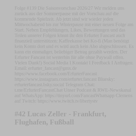
Folge #139 Die Saisonvorschau 2026/27 Wir melden uns
zurück aus der Sommerpause mit der Vorschau auf die
kommende Spielzeit. Ab jetzt sind wir wieder jeden
Mittwochabend bis zur Winterpause mit einer neuen Folge am
Start. Neben Empfehlungen, Likes, Bewertungen und das
Teilen unserer Folgen könnt ihr den Erfurter Fancast auch
finanziell unterstützen: Kaffeekasse bei Ko-fi (Man benötigt
kein Konto dort und es wird auch kein Abo abgeschlossen. Es
kann ein einmaliger, beliebiger Betrag gezahlt werden. Der
Erfurter Fancast ist weiterhin für alle ohne Paywall offen.
Vielen Dank!) Social Media I Kontakt I Feedback I Anfragen:
Email:
erfurter_fancast@gmx.de
https://www.facebook.com/ErfurterFancast
https://www.instagram.com/erfurter.fancast Bluesky:
erfurterfancast.bsky.social Telegram Chat:
t.me/ErfurterFancastChat Unser Podcast & RWE-Newskanal
auf WhatsApp: https://tinyurl.com/FancastWhatsapp Clemens
auf Twitch: https://www.twitch.tv/libertystv
#42 Lucas Zeller - Frankfurt,
Flughafen, Fußball