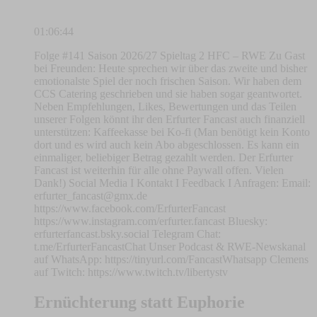
01:06:44
Folge #141 Saison 2026/27 Spieltag 2 HFC – RWE Zu Gast
bei Freunden: Heute sprechen wir über das zweite und bisher
emotionalste Spiel der noch frischen Saison. Wir haben dem
CCS Catering geschrieben und sie haben sogar geantwortet.
Neben Empfehlungen, Likes, Bewertungen und das Teilen
unserer Folgen könnt ihr den Erfurter Fancast auch finanziell
unterstützen: Kaffeekasse bei Ko-fi (Man benötigt kein Konto
dort und es wird auch kein Abo abgeschlossen. Es kann ein
einmaliger, beliebiger Betrag gezahlt werden. Der Erfurter
Fancast ist weiterhin für alle ohne Paywall offen. Vielen
Dank!) Social Media I Kontakt I Feedback I Anfragen: Email:
erfurter_fancast@gmx.de
https://www.facebook.com/ErfurterFancast
https://www.instagram.com/erfurter.fancast Bluesky:
erfurterfancast.bsky.social Telegram Chat:
t.me/ErfurterFancastChat Unser Podcast & RWE-Newskanal
auf WhatsApp: https://tinyurl.com/FancastWhatsapp Clemens
auf Twitch: https://www.twitch.tv/libertystv
Ernüchterung statt Euphorie