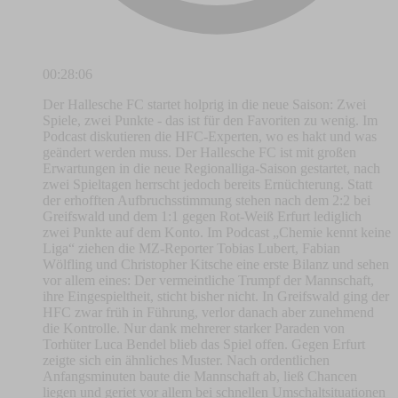
00:28:06
Der Hallesche FC startet holprig in die neue Saison: Zwei
Spiele, zwei Punkte - das ist für den Favoriten zu wenig. Im
Podcast diskutieren die HFC-Experten, wo es hakt und was
geändert werden muss. Der Hallesche FC ist mit großen
Erwartungen in die neue Regionalliga-Saison gestartet, nach
zwei Spieltagen herrscht jedoch bereits Ernüchterung. Statt
der erhofften Aufbruchsstimmung stehen nach dem 2:2 bei
Greifswald und dem 1:1 gegen Rot-Weiß Erfurt lediglich
zwei Punkte auf dem Konto. Im Podcast „Chemie kennt keine
Liga“ ziehen die MZ-Reporter Tobias Lubert, Fabian
Wölfling und Christopher Kitsche eine erste Bilanz und sehen
vor allem eines: Der vermeintliche Trumpf der Mannschaft,
ihre Eingespieltheit, sticht bisher nicht. In Greifswald ging der
HFC zwar früh in Führung, verlor danach aber zunehmend
die Kontrolle. Nur dank mehrerer starker Paraden von
Torhüter Luca Bendel blieb das Spiel offen. Gegen Erfurt
zeigte sich ein ähnliches Muster. Nach ordentlichen
Anfangsminuten baute die Mannschaft ab, ließ Chancen
liegen und geriet vor allem bei schnellen Umschaltsituationen