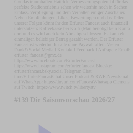
Gondas traumhaften Hattrick. Verbesserungspotential für das
perfekte Stadionerlebnis sehen wir weiterhin noch in Sachen
Einlass, Verpflegung und dem Verhalten einiger Zuschauer.
Neben Empfehlungen, Likes, Bewertungen und das Teilen
unserer Folgen könnt ihr den Erfurter Fancast auch finanziell
unterstützen: Kaffeekasse bei Ko-fi (Man benötigt kein Konto
dort und es wird auch kein Abo abgeschlossen. Es kann ein
einmaliger, beliebiger Betrag gezahlt werden. Der Erfurter
Fancast ist weiterhin für alle ohne Paywall offen. Vielen
Dank!) Social Media I Kontakt I Feedback I Anfragen: Email:
erfurter_fancast@gmx.de
https://www.facebook.com/ErfurterFancast
https://www.instagram.com/erfurter.fancast Bluesky:
erfurterfancast.bsky.social Telegram Chat:
t.me/ErfurterFancastChat Unser Podcast & RWE-Newskanal
auf WhatsApp: https://tinyurl.com/FancastWhatsapp Clemens
auf Twitch: https://www.twitch.tv/libertystv
#139 Die Saisonvorschau 2026/27