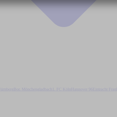
ürnberg
Bor. Mönchengladbach
1. FC Köln
Hannover 96
Eintracht Fran