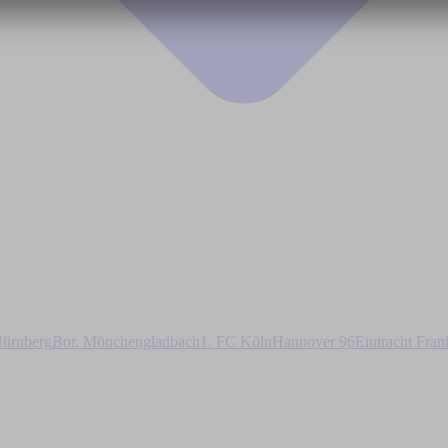
ürnberg
Bor. Mönchengladbach
1. FC Köln
Hannover 96
Eintracht Fran