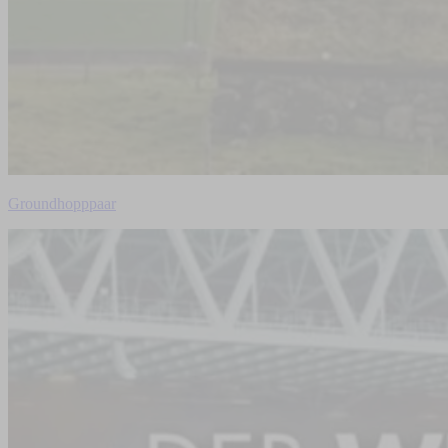
Groundhopppaar