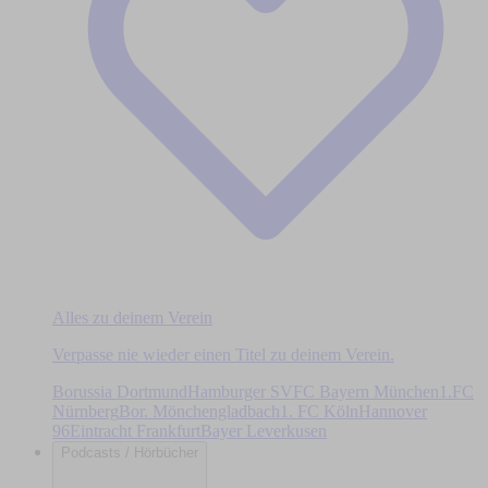
Alles zu deinem Verein
Verpasse nie wieder einen Titel zu deinem Verein.
Borussia Dortmund
Hamburger SV
FC Bayern München
1.FC
Nürnberg
Bor. Mönchengladbach
1. FC Köln
Hannover
96
Eintracht Frankfurt
Bayer Leverkusen
Podcasts / Hörbücher