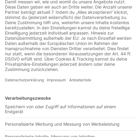
In der dritten Liga fanden wir das ganz große Glück bei
Langfang Glory. Viele Hürden später stehen wir inmitten der
emsigen Chinesen, die hier in den Vorstädten Pekings ihre
Farben vertreten. Und zur Feier des Tages gibt’s dann gleich
mal nen Schal geschenkt für die 2 verirrten Gestalten. Schon
mal von Jinan gehört? Dahin sollte es uns auch noch ziehen,
wenn wir denn dann unser Hotel vor Ort finden.
#186 - Kinderhand in der
Hosentasche