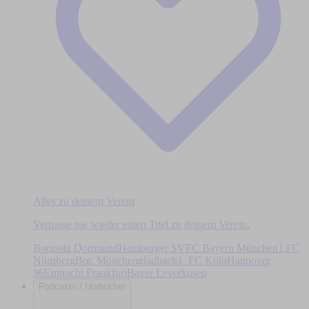
Alles zu deinem Verein
Verpasse nie wieder einen Titel zu deinem Verein.
Borussia Dortmund
Hamburger SV
FC Bayern München
1.FC
Nürnberg
Bor. Mönchengladbach
1. FC Köln
Hannover
96
Eintracht Frankfurt
Bayer Leverkusen
Podcasts / Hörbücher