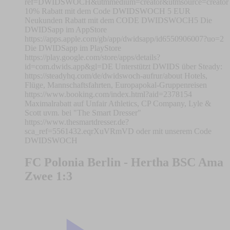
ref=DWIDSWOCH&utmmedium=creator&utmsource=creator
10% Rabatt mit dem Code DWIDSWOCH 5 EUR
Neukunden Rabatt mit dem CODE DWIDSWOCH5 Die
DWIDSapp im AppStore
https://apps.apple.com/gb/app/dwidsapp/id6550906007?uo=2
Die DWIDSapp im PlayStore
https://play.google.com/store/apps/details?
id=com.dwids.app&gl=DE Unterstützt DWIDS über Steady:
https://steadyhq.com/de/dwidswoch-aufrur/about Hotels,
Flüge, Mannschaftsfahrten, Europapokal-Gruppenreisen
https://www.booking.com/index.html?aid=2378154
Maximalrabatt auf Unfair Athletics, CP Company, Lyle &
Scott uvm. bei "The Smart Dresser"
https://www.thesmartdresser.de?
sca_ref=5561432.eqrXuVRmVD oder mit unserem Code
DWIDSWOCH
FC Polonia Berlin - Hertha BSC Ama
Zwee 1:3