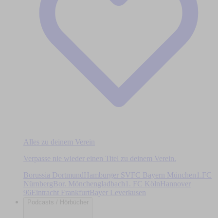
Alles zu deinem Verein
Verpasse nie wieder einen Titel zu deinem Verein.
Borussia Dortmund
Hamburger SV
FC Bayern München
1.FC
Nürnberg
Bor. Mönchengladbach
1. FC Köln
Hannover
96
Eintracht Frankfurt
Bayer Leverkusen
Podcasts / Hörbücher