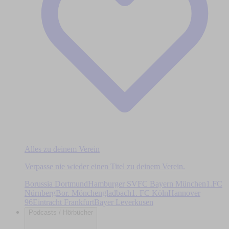
Alles zu deinem Verein
Verpasse nie wieder einen Titel zu deinem Verein.
Borussia Dortmund
Hamburger SV
FC Bayern München
1.FC
Nürnberg
Bor. Mönchengladbach
1. FC Köln
Hannover
96
Eintracht Frankfurt
Bayer Leverkusen
Podcasts / Hörbücher