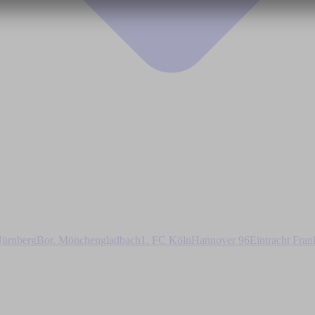
ürnberg
Bor. Mönchengladbach
1. FC Köln
Hannover 96
Eintracht Fran