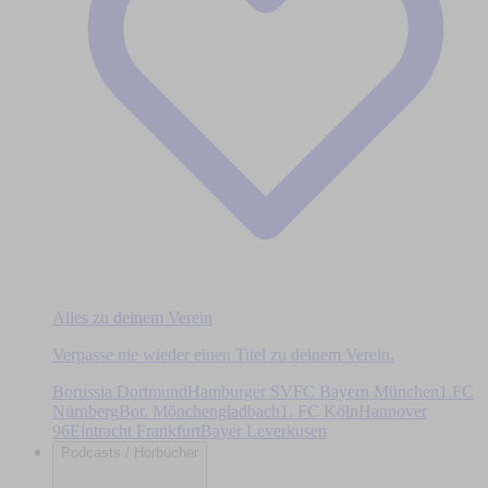
Alles zu deinem Verein
Verpasse nie wieder einen Titel zu deinem Verein.
Borussia Dortmund
Hamburger SV
FC Bayern München
1.FC
Nürnberg
Bor. Mönchengladbach
1. FC Köln
Hannover
96
Eintracht Frankfurt
Bayer Leverkusen
Podcasts / Hörbücher