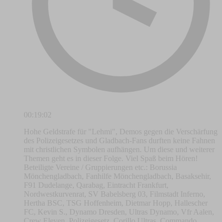
00:19:02
Hohe Geldstrafe für "Lehmi", Demos gegen die Verschärfung
des Polizeigesetzes und Gladbach-Fans durften keine Fahnen
mit christlichen Symbolen aufhängen. Um diese und weiterer
Themen geht es in dieser Folge. Viel Spaß beim Hören!
Beteiligte Vereine / Gruppierungen etc.: Borussia
Mönchengladbach, Fanhilfe Mönchengladbach, Basaksehir,
F91 Dudelange, Qarabag, Eintracht Frankfurt,
Nordwestkurvenrat, SV Babelsberg 03, Filmstadt Inferno,
Hertha BSC, TSG Hoffenheim, Dietmar Hopp, Hallescher
FC, Kevin S., Dynamo Dresden, Ultras Dynamo, Vfr Aalen,
Crew Eleven, Polizeigesetz, Corillo Ultras, Commando