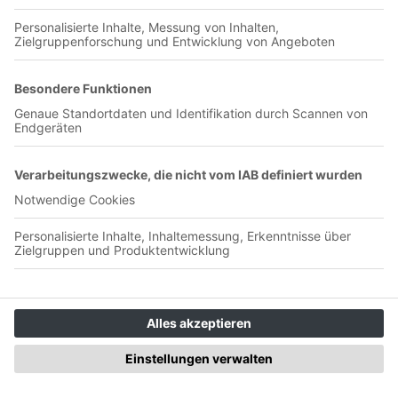
Stimmung etwas entgegen zu wirken, haben wir für Podacst-
Folge #25 niemand geringeren als Aufstiegsheld und Bayern-
Besieger Arie van Lent eingeladen. Mit ihm sprechen wir
ausführlich über die aktuelle sportliche Lage, blicken aber
auch auf seine Zeit bei Borussia, wichtige Derby-Tore und die
Faszination des Bökelbergs zurück. Außerdem berichtet Arie
über eine Selbsteinwechslung, die er noch nie öffentlich
thematisiert hat. --- Send in a voice message:
https://anchor.fm/mitgeredet/message
Mavropanos und die Schlacht am
Niederrhein