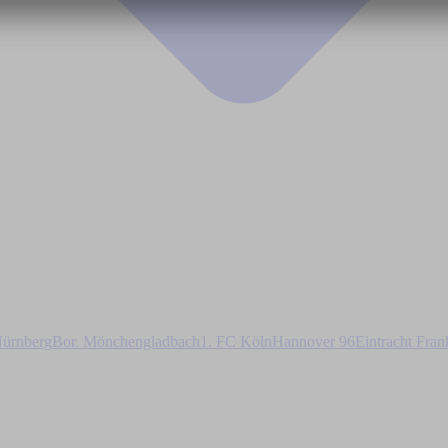
ürnberg
Bor. Mönchengladbach
1. FC Köln
Hannover 96
Eintracht Fran