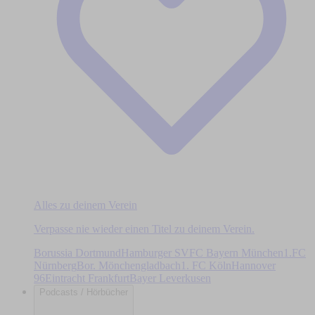
Alles zu deinem Verein
Verpasse nie wieder einen Titel zu deinem Verein.
Borussia Dortmund
Hamburger SV
FC Bayern München
1.FC
Nürnberg
Bor. Mönchengladbach
1. FC Köln
Hannover
96
Eintracht Frankfurt
Bayer Leverkusen
Podcasts / Hörbücher