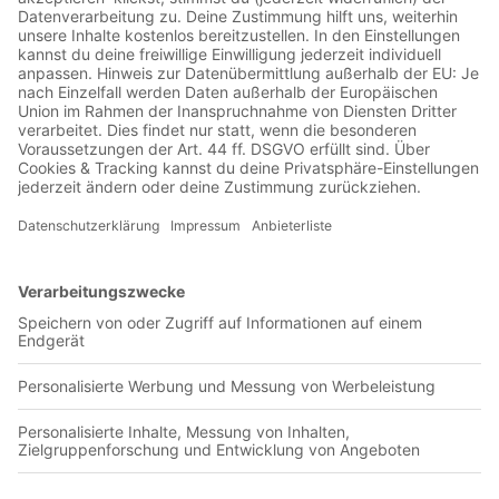
00:00:15
Statt einer Nullnummer, gibt es hier das Intro des neuen
Podcasts »Rückpass«. Ein Zeitsprung-Spin-off, in dem es um
Fußballgeschichte geht.