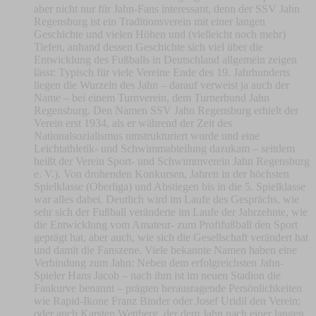
aber nicht nur für Jahn-Fans interessant, denn der SSV Jahn
Regensburg ist ein Traditionsverein mit einer langen
Geschichte und vielen Höhen und (vielleicht noch mehr)
Tiefen, anhand dessen Geschichte sich viel über die
Entwicklung des Fußballs in Deutschland allgemein zeigen
lässt: Typisch für viele Vereine Ende des 19. Jahrhunderts
liegen die Wurzeln des Jahn – darauf verweist ja auch der
Name – bei einem Turnverein, dem Turnerbund Jahn
Regensburg. Den Namen SSV Jahn Regensburg erhielt der
Verein erst 1934, als er während der Zeit des
Nationalsozialismus umstrukturiert wurde und eine
Leichtathletik- und Schwimmabteilung dazukam – seitdem
heißt der Verein Sport- und Schwimmverein Jahn Regensburg
e. V.). Von drohenden Konkursen, Jahren in der höchsten
Spielklasse (Oberliga) und Abstiegen bis in die 5. Spielklasse
war alles dabei. Deutlich wird im Laufe des Gesprächs, wie
sehr sich der Fußball veränderte im Laufe der Jahrzehnte, wie
die Entwicklung vom Amateur- zum Profifußball den Sport
geprägt hat, aber auch, wie sich die Gesellschaft verändert hat
und damit die Fanszene. Viele bekannte Namen haben eine
Verbindung zum Jahn: Neben dem erfolgreichsten Jahn-
Spieler Hans Jacob – nach ihm ist im neuen Stadion die
Fankurve benannt – prägten herausragende Persönlichkeiten
wie Rapid-Ikone Franz Binder oder Josef Uridil den Verein;
oder auch Karsten Wettberg, der dem Jahn nach einer langen