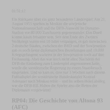
01:31:17
Ein Rückpass über ein ganz besonderes Länderspiel: Am 21.
August 1955 spielten in Moskau die sowjetische
Nationalmannschaft und die DFB-Auswahl im Dynamo-
Stadion vor 80.000 Zuschauern gegeneinander. Das Duell
konnte kaum brisanter sein. Seit dem Ende des Zweiten
Weltkriegs waren erst 10 Jahre vergangen, es gab inzwischen
2 deutsche Staaten, zwischen der BRD und der Sowjetunion
gab es noch keine diplomatischen Beziehungen und 10.000
Kriegsgefangene warteten in der Sowjetunion noch auf ihre
Freilassung. Aber das war noch nicht alles: Nachdem der
DFB die Einladung zum Länderspiel angenommen hatte,
wurde die westdeutsche Regierung zu einem Staatsbesuch
eingeladen. Und so kam es, dass nur 3 Wochen nach diesem
Fußballspiel der westdeutsche Bundeskanzler Konrad
Adenauer nach Moskau reiste – und im selben Hotel abstieg
wie die DFB-Elf. Haben die Spieler also die Betten der
Diplomaten vorgewärmt?
RP04: Die Geschichte von Altona 93
(AFC)