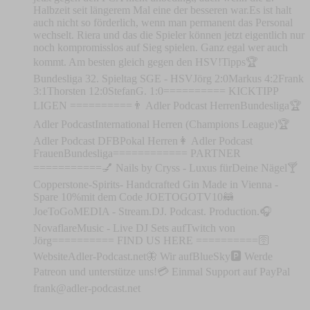
Halbzeit seit längerem Mal eine der besseren war.Es ist halt
auch nicht so förderlich, wenn man permanent das Personal
wechselt. Riera und das die Spieler können jetzt eigentlich nur
noch kompromisslos auf Sieg spielen. Ganz egal wer auch
kommt. Am besten gleich gegen den HSV!Tipps🏆
Bundesliga 32. Spieltag SGE - HSVJörg 2:0Markus 4:2Frank
3:1Thorsten 12:0StefanG. 1:0========== KICKTIPP
LIGEN ==========👨 Adler Podcast HerrenBundesliga🏆
Adler PodcastInternational Herren (Champions League)🏆
Adler Podcast DFBPokal Herren👩 Adler Podcast
FrauenBundesliga============ PARTNER
===========💅 Nails by Cryss - Luxus fürDeine Nägel🍸
Copperstone-Spirits- Handcrafted Gin Made in Vienna -
Spare 10%mit dem Code JOETOGOTV10🦝
JoeToGoMEDIA - Stream.DJ. Podcast. Production.🎧
NovaflareMusic - Live DJ Sets aufTwitch von
Jörg========== FIND US HERE ==========🛜
WebsiteAdler-Podcast.net🦋 Wir aufBlueSky🅿️ Werde
Patreon und unterstütze uns!💳 Einmal Support auf PayPal
frank@adler-podcast.net