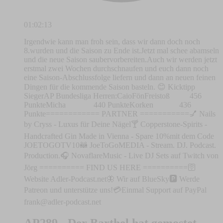
01:02:13
Irgendwie kann man froh sein, dass wir dann doch noch
8.wurden und die Saison zu Ende ist.Jetzt mal schee abamseln
und die neue Saison saubervorbereiten.Auch wir werden jetzt
erstmal zwei Wochen durchschnaufen und euch dann noch
eine Saison-Abschlussfolge liefern und dann an neuen feinen
Dingen für die kommende Saison basteln. 😊 Kicktipp
SiegerAP Bundesliga Herren:CaioFönFreistoß 456
PunkteMicha 440 PunkteKorken 436
Punkte============ PARTNER ===========💅 Nails
by Cryss - Luxus für Deine Nägel🍸 Copperstone-Spirits -
Handcrafted Gin Made in Vienna - Spare 10%mit dem Code
JOETOGOTV10🦝 JoeToGoMEDIA - Stream. DJ. Podcast.
Production.🎧 NovaflareMusic - Live DJ Sets auf Twitch von
Jörg ========== FIND US HERE ==========🛜
Website Adler-Podcast.net🦋 Wir auf BlueSky🅿️ Werde
Patreon und unterstütze uns!💳Einmal Support auf PayPal
frank@adler-podcast.net