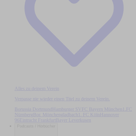
Alles zu deinem Verein
Verpasse nie wieder einen Titel zu deinem Verein.
Borussia Dortmund
Hamburger SV
FC Bayern München
1.FC
Nürnberg
Bor. Mönchengladbach
1. FC Köln
Hannover
96
Eintracht Frankfurt
Bayer Leverkusen
Podcasts / Hörbücher