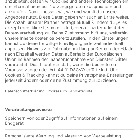
00:42:09
Ein historisches Spiel haben wir am Samstag gegen RaBa
Leipzig gesehen. Wir haben im 11. Versuch dann doch
Zuhause verloren, sind - nicht nur - dadurch auf Platz 8
abgerutscht und Eurobba ist so weit weg wie lange nicht
mehr. Schaffen wir den so wichtigen Turnaround nun gegen
den FCA?Tipps🏆Bundesliga 31. Spieltag FCA - SGEJörg
1:1Markus 1:0Frank 0:12Thorsten 2:1==========
KICKTIPP LIGEN ==========👨 Adler Podcast
HerrenBundesliga🏆 Adler PodcastInternational Herren
(Champions League)🏆 Adler Podcast DFBPokal Herren👩
Adler Podcast FrauenBundesliga ============
PARTNER ===========💅 Nails by Cryss - Luxus
fürDeine Nägel🍸 Copperstone-Spirits- Handcrafted Gin
Made in Vienna - Spare 10%mit dem Code JOETOGOTV10
🎧 NovaflareMusic - Live DJ Sets aufTwitch von