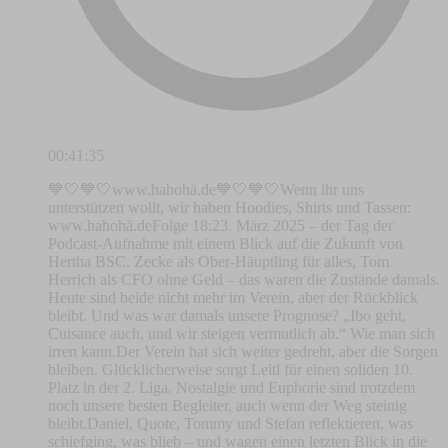
00:41:35
💙🤍💙🤍⁠www.hahohä.de⁠💙🤍💙🤍Wenn ihr uns
unterstützen wollt, wir haben Hoodies, Shirts und Tassen:
⁠www.hahohä.de⁠Folge 18:23. März 2025 – der Tag der
Podcast-Aufnahme mit einem Blick auf die Zukunft von
Hertha BSC. Zecke als Ober-Häuptling für alles, Tom
Herrich als CFO ohne Geld – das waren die Zustände damals.
Heute sind beide nicht mehr im Verein, aber der Rückblick
bleibt. Und was war damals unsere Prognose? „Ibo geht,
Cuisance auch, und wir steigen vermutlich ab.“ Wie man sich
irren kann.Der Verein hat sich weiter gedreht, aber die Sorgen
bleiben. Glücklicherweise sorgt Leitl für einen soliden 10.
Platz in der 2. Liga. Nostalgie und Euphorie sind trotzdem
noch unsere besten Begleiter, auch wenn der Weg steinig
bleibt.Daniel, Quote, Tommy und Stefan reflektieren, was
schiefging, was blieb – und wagen einen letzten Blick in die