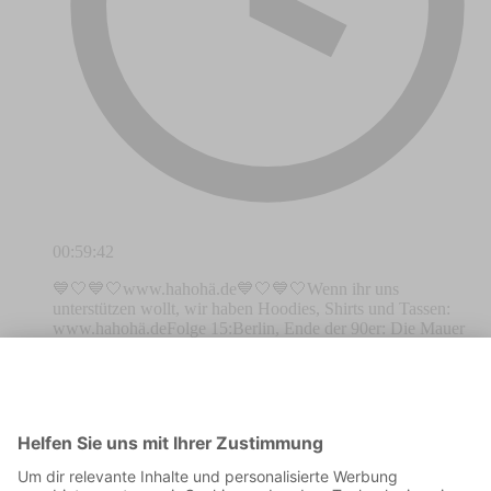
00:59:42
💙🤍💙🤍www.hahohä.de💙🤍💙🤍Wenn ihr uns
unterstützen wollt, wir haben Hoodies, Shirts und Tassen:
www.hahohä.deFolge 15:Berlin, Ende der 90er: Die Mauer
ist weg, das Handy hat ’ne Antenne, und Hertha BSC spielt
Champions League. Kein Scherz. Chelsea, Milan,
Galatasaray – sie alle kommen ins Olympiastadion. Die Alte
Dame geht auf Europa-Tour.Aber der Weg dahin? Eine
Achterbahnfahrt mit viel zu vielen Talfahrten. 1979 noch
Flutlicht und Hoffnung im UEFA-Cup – bis Roter Stern
Belgrad uns eiskalt rauskegelt. Dann der Absturz: 1980 der
Abstieg aus der Bundesliga, danach 13 Jahre Zweite Liga,