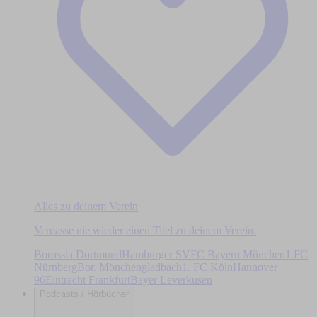
Alles zu deinem Verein
Verpasse nie wieder einen Titel zu deinem Verein.
Borussia Dortmund
Hamburger SV
FC Bayern München
1.FC
Nürnberg
Bor. Mönchengladbach
1. FC Köln
Hannover
96
Eintracht Frankfurt
Bayer Leverkusen
Podcasts / Hörbücher