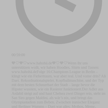
00:59:00
💙🤍💙🤍⁠www.hahohä.de⁠💙🤍💙🤍Wenn ihr uns
unterstützen wollt, wir haben Hoodies, Shirts und Tassen:
⁠www.hahohä.de⁠Folge 16:Champions League in Berlin –
klingt wie ein Fiebertraum, war aber real. Und vorne drin? Ali
Daei. Rekordnationalspieler, Kopfballmaschine, und der Typ
mit dem besten Schnurrbart der Stadt – lange bevor die
Hipster wussten, wie ein Rasierer funktioniert.Der Adler aus
Ardabil steigt auf und haut Chelsea zwei Dinger rein, steht im
San Siro gegen Maldini, als wär’s nix, und bringt das
Olympiastadion zum Beben. Zwischen iranischer Eleganz
und Berliner Wumms – Daei war alles: Mythos, Meme,