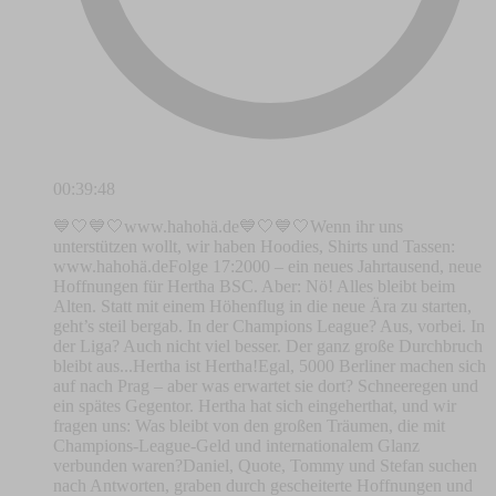
00:39:48
💙🤍💙🤍⁠www.hahohä.de⁠💙🤍💙🤍Wenn ihr uns
unterstützen wollt, wir haben Hoodies, Shirts und Tassen:
⁠www.hahohä.de⁠Folge 17:2000 – ein neues Jahrtausend, neue
Hoffnungen für Hertha BSC. Aber: Nö! Alles bleibt beim
Alten. Statt mit einem Höhenflug in die neue Ära zu starten,
geht’s steil bergab. In der Champions League? Aus, vorbei. In
der Liga? Auch nicht viel besser. Der ganz große Durchbruch
bleibt aus...Hertha ist Hertha!Egal, 5000 Berliner machen sich
auf nach Prag – aber was erwartet sie dort? Schneeregen und
ein spätes Gegentor. Hertha hat sich eingeherthat, und wir
fragen uns: Was bleibt von den großen Träumen, die mit
Champions-League-Geld und internationalem Glanz
verbunden waren?Daniel, Quote, Tommy und Stefan suchen
nach Antworten, graben durch gescheiterte Hoffnungen und