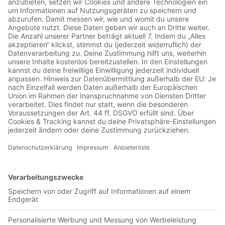
unterbrochen vom absoluten Tiefpunkt – dem Abstieg in die
3. Liga (Oberliga Berlin) 1986/87. Zweitliga-Tristesse,
Finanzkoller, fast tot. Die 80er waren finster, Hertha kurz vor
dem Exitus.Doch Hertha wäre nicht Hertha, wenn sie nicht
irgendwann wieder aus dem Dreck kriechen würde. 1997, das
2:1 gegen Kaiserslautern – Gänsehaut, Comeback,
Wiederauferstehung. Und plötzlich lag Europa nicht mehr auf
einem anderen Planeten, sondern direkt hinterm Marathontor.
Vorgeschmack auf Staffel 4