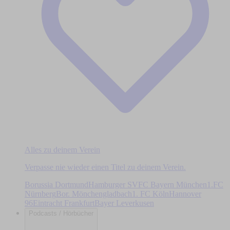
Alles zu deinem Verein
Verpasse nie wieder einen Titel zu deinem Verein.
Borussia Dortmund
Hamburger SV
FC Bayern München
1.FC
Nürnberg
Bor. Mönchengladbach
1. FC Köln
Hannover
96
Eintracht Frankfurt
Bayer Leverkusen
Podcasts / Hörbücher