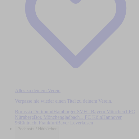
Alles zu deinem Verein
Verpasse nie wieder einen Titel zu deinem Verein.
Borussia Dortmund
Hamburger SV
FC Bayern München
1.FC
Nürnberg
Bor. Mönchengladbach
1. FC Köln
Hannover
96
Eintracht Frankfurt
Bayer Leverkusen
Podcasts / Hörbücher