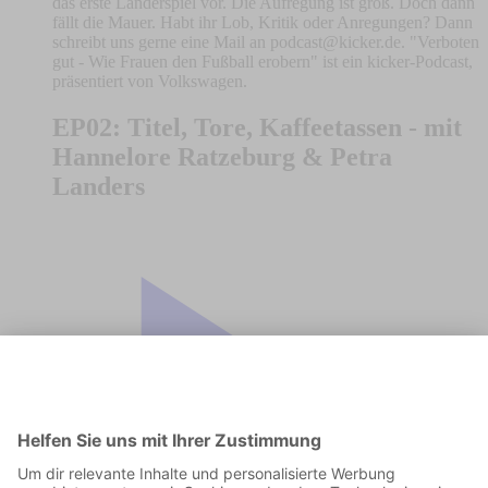
das erste Länderspiel vor. Die Aufregung ist groß. Doch dann
fällt die Mauer. Habt ihr Lob, Kritik oder Anregungen? Dann
schreibt uns gerne eine Mail an
podcast@kicker.de
. "Verboten
gut - Wie Frauen den Fußball erobern" ist ein kicker-Podcast,
präsentiert von Volkswagen.
EP02: Titel, Tore, Kaffeetassen - mit
Hannelore Ratzeburg & Petra
Landers