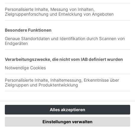
00:37:36
Nach der Aufhebung des DFB-Verbots 1970 nimmt der
Frauenfußball in Deutschland langsam Formen an. Eine Frau,
die es mit den mächtigen DFB-Funktionären aufnimmt, ist
Hannelore Ratzeburg. Sie kämpft für mehr
Gleichberechtigung und Sichtbarkeit der Frauen. Mit Erfolg:
die Frauen-Nationalmannschaft wird gegründet. Und steht vor
ihrer ersten großen Herausforderung: Die Heim-EM 1989.
Habt ihr Lob, Kritik oder Anregungen? Dann schreibt uns