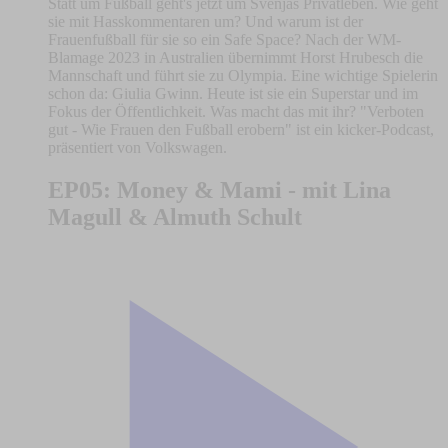
Statt um Fußball geht's jetzt um Svenjas Privatleben. Wie geht
sie mit Hasskommentaren um? Und warum ist der
Frauenfußball für sie so ein Safe Space? Nach der WM-
Blamage 2023 in Australien übernimmt Horst Hrubesch die
Mannschaft und führt sie zu Olympia. Eine wichtige Spielerin
schon da: Giulia Gwinn. Heute ist sie ein Superstar und im
Fokus der Öffentlichkeit. Was macht das mit ihr? "Verboten
gut - Wie Frauen den Fußball erobern" ist ein kicker-Podcast,
präsentiert von Volkswagen.
EP05: Money & Mami - mit Lina
Magull & Almuth Schult