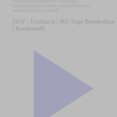
https://rautentalk.jimdofree.com/E-Mail:
rautentalk@gmail.comInsta
: rautentalkYoutube:
rautentalkTikTok: rautentalk
HSV - Freiburg | 365 Tage Bundesliga
| Rautentalk