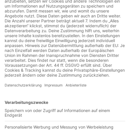
00:45:13
Das 110. Nordderby zwischen dem HSV und Werder Bremen
stand an. Tolle Choreo, schöne Tore, rote Karten. Das Derby
hatte vieles, die Konkurrenz holt nicht wirklich auf, nun geht