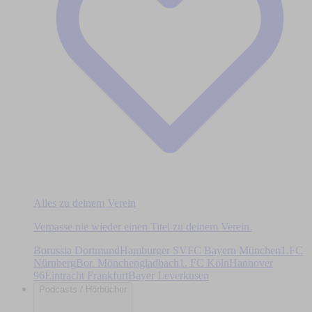
Alles zu deinem Verein
Verpasse nie wieder einen Titel zu deinem Verein.
Borussia Dortmund
Hamburger SV
FC Bayern München
1.FC
Nürnberg
Bor. Mönchengladbach
1. FC Köln
Hannover
96
Eintracht Frankfurt
Bayer Leverkusen
Podcasts / Hörbücher