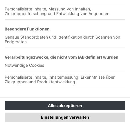
es zum Topspiel gegen Hoffenheim zurück in den Volkspark.
Dies und vieles mehr, in dieser Folge vom Rautentalk. Bis
dahin, NDHSV!Website: https://rautentalk.jimdofree.com/E-
Mail:
rautentalk@gmail.comInsta
: rautentalkYoutube:
rautentalkTikTok: rautentalk
Stuttgart - HSV | Sperre,
Verletzungen & Nordderby Woche |
Rautentalk